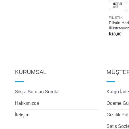
FILISTIN
FILISTIN
ır Filistin Direniş
Filistin Bayrağı Tasarımlı Yuvarlak
Filistin Ha
Rozet
İllüstrasyo
₺
18,00
₺
18,00
KURUMSAL
MÜŞTERİ
Sıkça Sorulan Sorular
Kargo İade
Hakkımızda
Ödeme Güv
İletişim
Gizlilik Pol
Satış Sözl