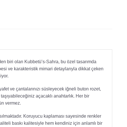
den biri olan Kubbetü’s-Sahra, bu özel tasarımda
besi ve karakteristik mimari detaylarıyla dikkat çeken
iyor.
ıyafet ve çantalarınızı süsleyecek iğneli buton rozet,
aşıyabileceğiniz açacaklı anahtarlık. Her bir
dün vermez.
asılmaktadır. Koruyucu kaplaması sayesinde renkler
teli baskı kalitesiyle hem kendiniz için anlamlı bir