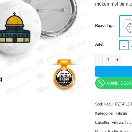
mükemmel bir aks
Rozet Tipi
Adet
1
Kudüs Kubbetü's-S
CANLI DES
Stok kodu:
RZT-FLS
Kategoriler:
Filistin
Etiketler:
Filistin
,
İsl
Marka:
Kudüs Filistin