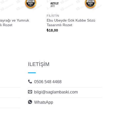
FILISTIN
 Bayrağı ve Yumruk
Ebu Ubeyde Gök Kubbe Sözü
lı Rozet
Tasarımlı Rozet
₺
18,00
İLETİŞİM
0506 548 4468
bilgi@saglambaski.com
WhatsApp