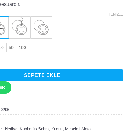
esuardır.
TEMIZLE
10
50
100
ahra Temalı Özel Tasarım Rozet adet
SEPETE EKLE
TEK
T0296
ami Hediye
,
Kubbetüs Sahra
,
Kudüs
,
Mescid-i Aksa