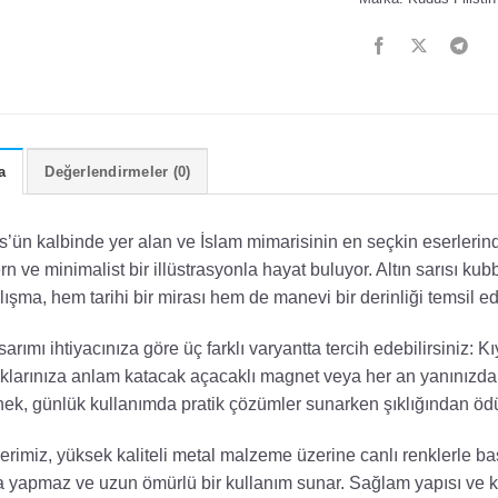
a
Değerlendirmeler (0)
’ün kalbinde yer alan ve İslam mimarisinin en seçkin eserlerin
n ve minimalist bir illüstrasyonla hayat buluyor. Altın sarısı kub
lışma, hem tarihi bir mirası hem de manevi bir derinliği temsil ed
sarımı ihtiyacınıza göre üç farklı varyantta tercih edebilirsiniz: K
klarınıza anlam katacak açacaklı magnet veya her an yanınızda t
ek, günlük kullanımda pratik çözümler sunarken şıklığından ö
erimiz, yüksek kaliteli metal malzeme üzerine canlı renklerle b
 yapmaz ve uzun ömürlü bir kullanım sunar. Sağlam yapısı ve kali