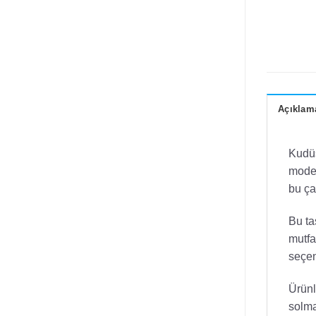
Açıklam
Kudüs
moder
bu ça
Bu ta
mutfa
seçen
Ürünl
solma