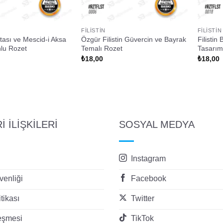
FILISTIN
FILISTIN
ritası ve Mescid-i Aksa
Özgür Filistin Güvercin ve Bayrak
Filistin
nlu Rozet
Temalı Rozet
Tasarım
₺
18,00
₺
18,00
 İLİŞKİLERİ
SOSYAL MEDYA
Instagram
enliği
Facebook
itikası
Twitter
eşmesi
TikTok