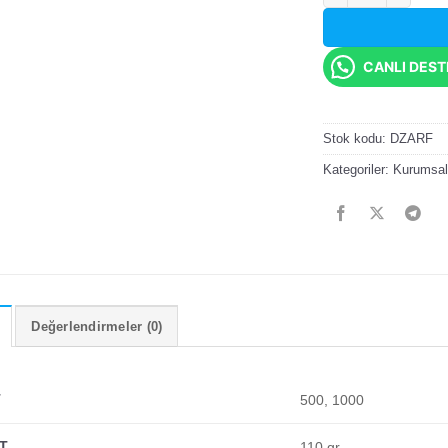
CANLI DES
Stok kodu:
DZARF
Kategoriler:
Kurumsal
Değerlendirmeler (0)
T
500, 1000
T
110 gr.