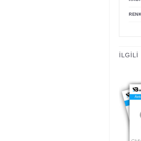
REN
İLGIL