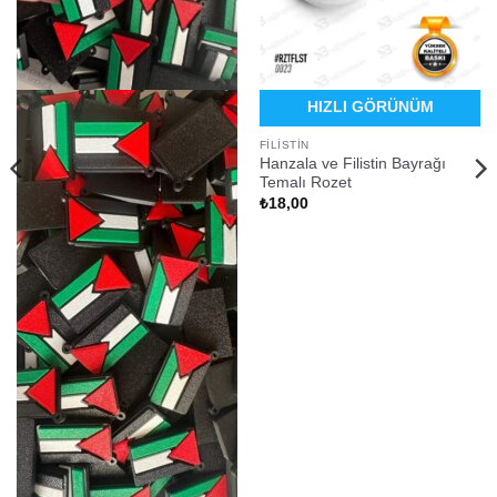
HIZLI GÖRÜNÜM
FILISTIN
Hanzala ve Filistin Bayrağı
Temalı Rozet
₺
18,00