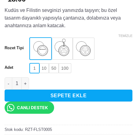
Kudüs ve Filistin sevginizi yanınızda taşıyın; bu özel
tasarım dayanıklı yapısıyla çantanıza, dolabınıza veya
anahtarınıza anlam katacak.
TEMIZLE
Rozet Tipi
Adet
1
10
50
100
Filistin Bayraklı ve Kudüs Temalı Rozet adet
SEPETE EKLE
CANLI DESTEK
Stok kodu:
RZT-FLST0005