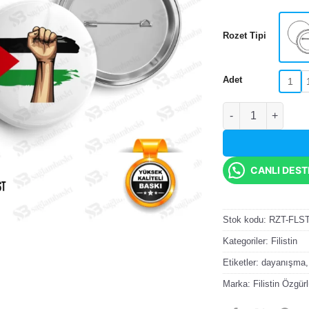
Rozet Tipi
Adet
1
Filistin Bayrağı v
CANLI DES
Stok kodu:
RZT-FLS
Kategoriler:
Filistin
Etiketler:
dayanışma
Marka:
Filistin Özgür