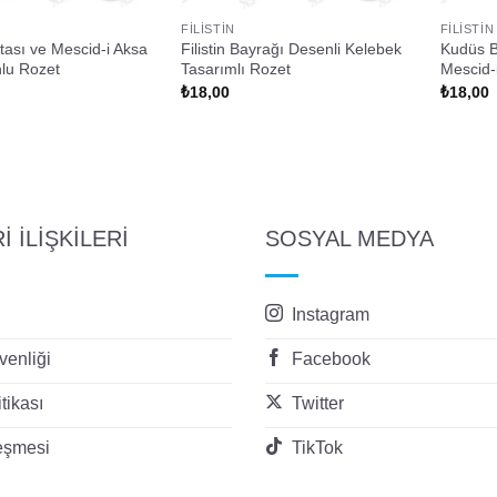
FILISTIN
FILISTIN
ritası ve Mescid-i Aksa
Filistin Bayrağı Desenli Kelebek
Kudüs B
nlu Rozet
Tasarımlı Rozet
Mescid-
₺
18,00
₺
18,00
 İLİŞKİLERİ
SOSYAL MEDYA
Instagram
enliği
Facebook
itikası
Twitter
eşmesi
TikTok