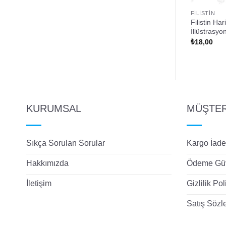
FILISTIN
FILISTIN
 Harita Tasarımlı
Hanzala ve Filistin Bayrağı
Filistin Ha
Temalı Rozet
İllüstrasyo
₺
18,00
₺
18,00
KURUMSAL
MÜŞTERİ
Sıkça Sorulan Sorular
Kargo İade
Hakkımızda
Ödeme Güv
İletişim
Gizlilik Pol
Satış Sözl