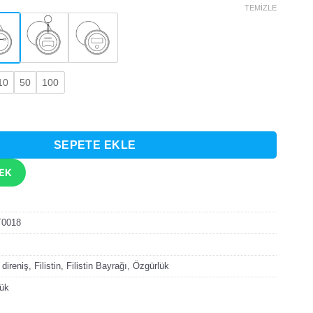
TEMIZLE
10
50
100
e Yumruk Tasarımlı Rozet adet
SEPETE EKLE
TEK
T0018
,
direniş
,
Filistin
,
Filistin Bayrağı
,
Özgürlük
lük