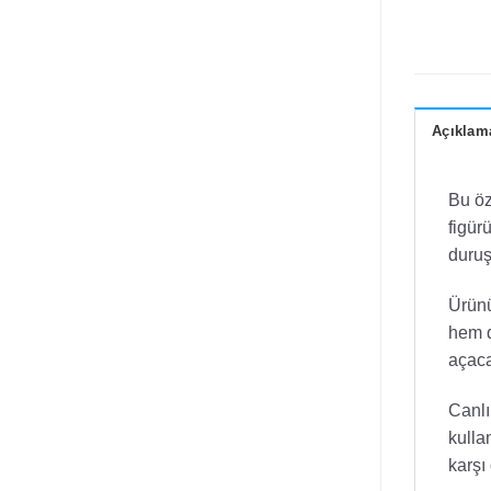
Açıklam
Bu öz
figür
duruş
Ürünü
hem d
açaca
Canlı
kulla
karşı