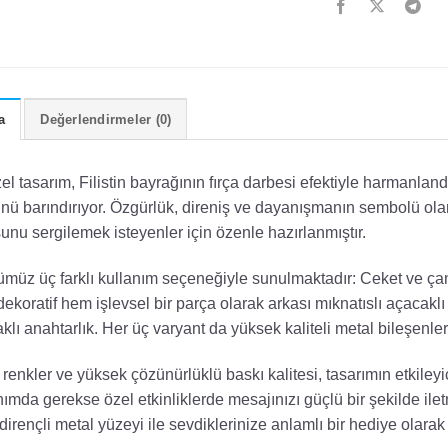
a
Değerlendirmeler (0)
el tasarım, Filistin bayrağının fırça darbesi efektiyle harmanla
ünü barındırıyor. Özgürlük, direniş ve dayanışmanın sembolü ola
unu sergilemek isteyenler için özenle hazırlanmıştır.
müz üç farklı kullanım seçeneğiyle sunulmaktadır: Ceket ve çanta
ekoratif hem işlevsel bir parça olarak arkası mıknatıslı açacakl
klı anahtarlık. Her üç varyant da yüksek kaliteli metal bileşenler k
 renkler ve yüksek çözünürlüklü baskı kalitesi, tasarımın etkiley
nımda gerekse özel etkinliklerde mesajınızı güçlü bir şekilde ile
 dirençli metal yüzeyi ile sevdiklerinize anlamlı bir hediye olarak 