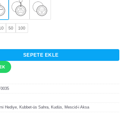
10
50
100
Kudüs Temalı Rozet adet
SEPETE EKLE
TEK
T0035
ami Hediye
,
Kubbet-üs Sahra
,
Kudüs
,
Mescid-i Aksa