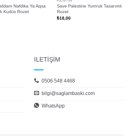
FILISTIN
Biddam Nafdika Ya Aqsa
Save Palestine Yumruk Tasarımlı
lı Kudüs Rozet
Rozet
₺
18,00
İLETİŞİM
0506 548 4468
bilgi@saglambaski.com
WhatsApp