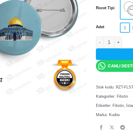
Rozet Tipi
Adet
1
Kubbet-üs Sahra 
CANLI DES
Stok kodu:
RZT-FLS
Kategoriler:
Filistin
Etiketler:
Filistin
,
İsl
Marka:
Kudüs