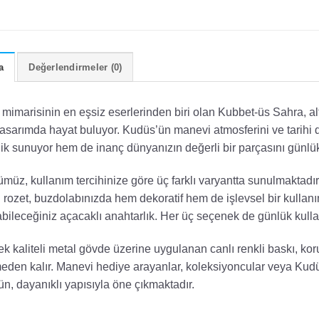
a
Değerlendirmeler (0)
 mimarisinin en eşsiz eserlerinden biri olan Kubbet-üs Sahra, alt
tasarımda hayat buluyor. Kudüs’ün manevi atmosferini ve tarihi 
lik sunuyor hem de inanç dünyanızın değerli bir parçasını günlük
müz, kullanım tercihinize göre üç farklı varyantta sunulmaktadır:
 rozet, buzdolabınızda hem dekoratif hem de işlevsel bir kullan
abileceğiniz açacaklı anahtarlık. Her üç seçenek de günlük kulla
k kaliteli metal gövde üzerine uygulanan canlı renkli baskı, kor
meden kalır. Manevi hediye arayanlar, koleksiyoncular veya Kudüs s
ün, dayanıklı yapısıyla öne çıkmaktadır.