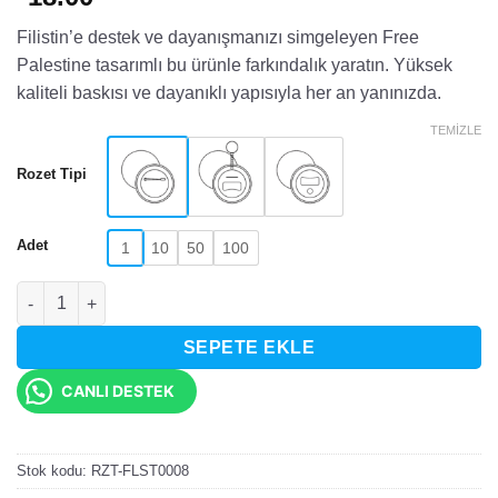
Filistin’e destek ve dayanışmanızı simgeleyen Free
Palestine tasarımlı bu ürünle farkındalık yaratın. Yüksek
kaliteli baskısı ve dayanıklı yapısıyla her an yanınızda.
TEMIZLE
Rozet Tipi
Adet
1
10
50
100
Free Palestine Harita Tasarımlı Rozet adet
SEPETE EKLE
CANLI DESTEK
Stok kodu:
RZT-FLST0008