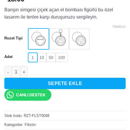
Barışın simgesi çiçek açan el bombası figürlü bu özel
tasarım ile teröre karşı duruşunuzu sergileyin.
TEMIZLE
Rozet Tipi
Adet
1
10
50
100
Stop Terrorism Barış Temalı Rozet adet
SEPETE EKLE
CANLI DESTEK
Stok kodu:
RZT-FLST0048
Kategoriler:
Filistin