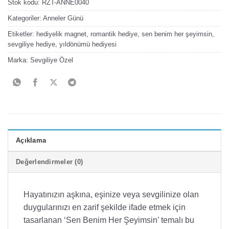
Stok kodu:
RZT-ANNE0040
Kategoriler:
Anneler Günü
Etiketler:
hediyelik magnet
,
romantik hediye
,
sen benim her şeyimsin
,
sevgiliye hediye
,
yıldönümü hediyesi
Marka:
Sevgiliye Özel
Açıklama
Değerlendirmeler (0)
Hayatınızın aşkına, eşinize veya sevgilinize olan
duygularınızı en zarif şekilde ifade etmek için
tasarlanan ‘Sen Benim Her Şeyimsin’ temalı bu