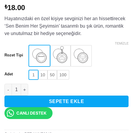
18.00
₺
Hayatınızdaki en özel kişiye sevginizi her an hissettirecek
‘Sen Benim Her Şeyimsin’ tasarımlı bu şık ürün, romantik
ve unutulmaz bir hediye seçeneğidir.
TEMIZLE
Rozet Tipi
Adet
1
10
50
100
Sen Benim Her Şeyimsin Yazılı Çiçekli Rozet adet
SEPETE EKLE
CANLI DESTEK