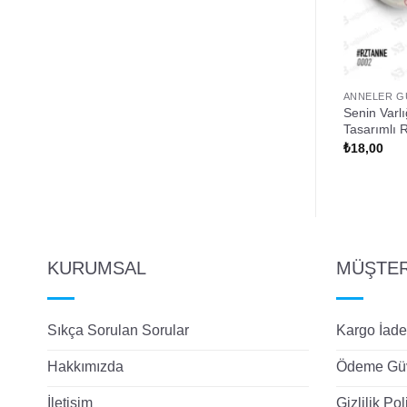
Ü
ANNELER GÜNÜ
ANNELER G
Düşünen Tek Kişi
Senin Varlığın Bana Huzur Yazılı
Senin Varl
Rozet
Tasarımlı 
₺
18,00
₺
18,00
KURUMSAL
MÜŞTERİ
Sıkça Sorulan Sorular
Kargo İade
Hakkımızda
Ödeme Güv
İletişim
Gizlilik Pol