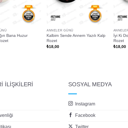
ÜNÜ
ANNELER GÜNÜ
ANNELE
ığın Bana Huzur
Kalbim Sende Annem Yazılı Kalp
İyi Ki D
Rozet
Rozet
Rozet
₺
18,00
₺
18,00
 İLİŞKİLERİ
SOSYAL MEDYA
Instagram
enliği
Facebook
itikası
Twitter