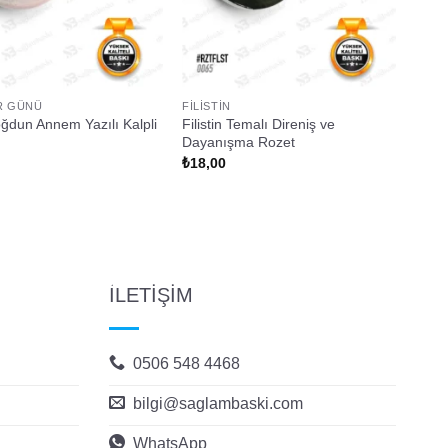
R GÜNÜ
FILISTIN
oğdun Annem Yazılı Kalpli
Filistin Temalı Direniş ve
Dayanışma Rozet
₺
18,00
İLETİŞİM
0506 548 4468
bilgi@saglambaski.com
WhatsApp