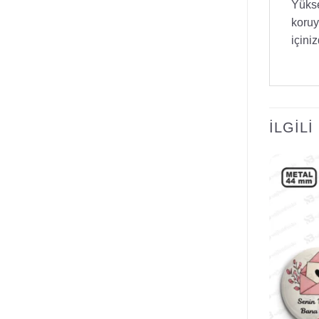
Yükse
koruy
içini
İLGIL