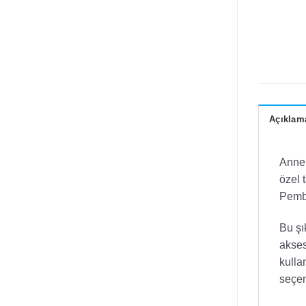
Açıklam
Annel
özel 
Pembe
Bu şı
akses
kulla
seçen