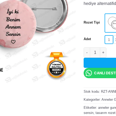
hediye alternatifid
Rozet Tipi
Adet
1
İyi Ki Benim Anne
CANLI DES
Stok kodu:
RZT-ANN
Kategoriler:
Anneler 
Etiketler:
anneler gun
sensin
,
tasarım rozet