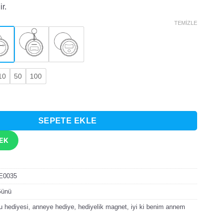
ir.
TEMIZLE
10
50
100
m Sensin Tasarımlı Rozet adet
SEPETE EKLE
TEK
E0035
Günü
u hediyesi
,
anneye hediye
,
hediyelik magnet
,
iyi ki benim annem