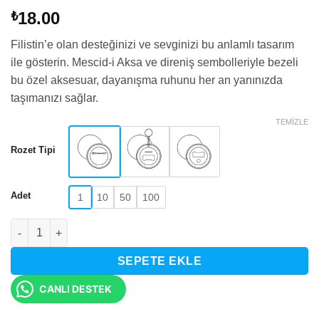
18.00
₺
Filistin’e olan desteğinizi ve sevginizi bu anlamlı tasarım
ile gösterin. Mescid-i Aksa ve direniş sembolleriyle bezeli
bu özel aksesuar, dayanışma ruhunu her an yanınızda
taşımanızı sağlar.
TEMIZLE
Rozet Tipi
Adet
1
10
50
100
I Love Palestine Mescid-i Aksa Tasarımlı Rozet adet
SEPETE EKLE
CANLI DESTEK