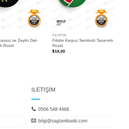
FILISTIN
 Karpuz ve Zeytin Dalı
Filistin Karpuz Sembolü Tasarımlı
lı Rozet
Rozet
₺
18,00
İLETİŞİM
0506 548 4468
bilgi@saglambaski.com