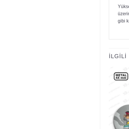
Yükse
üzeri
gibi k
İLGIL