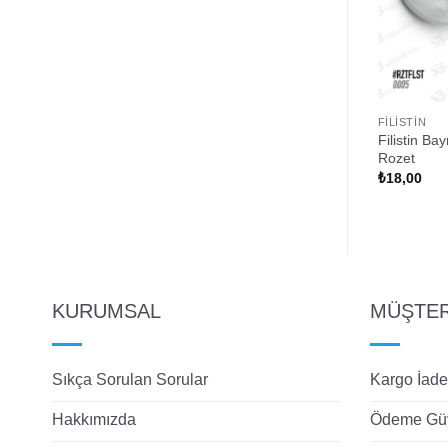
FILISTIN
FILISTIN
n Güvercin ve Bayrak
Kudüs Bizimdir Hanzala ve
Filistin Ba
Mescid-i Aksa Rozet
Rozet
₺
18,00
₺
18,00
KURUMSAL
MÜŞTERİ
Sıkça Sorulan Sorular
Kargo İade
Hakkımızda
Ödeme Güv