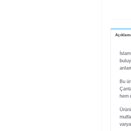
Açıklam
İslam
buluy
anlam
Bu ür
Çanta
hem d
Ürünü
mutfa
varya