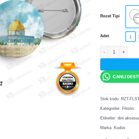
Rozet Tipi
Adet
1
Kubbet-üs Sahra K
CANLI DES
Stok kodu:
RZT-FLS
Kategoriler:
Filistin
Etiketler:
dini aksesu
Marka:
Kudüs