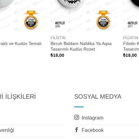
FILISTIN
FILISTIN
yraklı ve Kudüs Temalı
Birruh Biddam Nafdika Ya Aqsa
Filistin
Tasarımlı Kudüs Rozet
Tasarım
₺
18,00
₺
18,00
 İLİŞKİLERİ
SOSYAL MEDYA
Instagram
enliği
Facebook