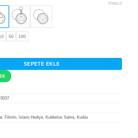
TEMIZLE
10
50
100
udüs Tasarımlı Rozet adet
SEPETE EKLE
TEK
T0037
ar
,
Filistin
,
İslami Hediye
,
Kubbetüs Sahra
,
Kudüs