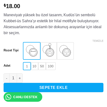
18.00
₺
Maneviyatı yüksek bu özel tasarım, Kudüs’ün sembolü
Kubbet-üs Sahra’yı estetik bir hilal motifiyle buluşturuyor.
Aksesuarlarınızda anlamlı bir dokunuş arayanlar için ideal
bir seçim.
TEMIZLE
Rozet Tipi
Adet
1
10
50
100
Hilal İçinde Kubbet-üs Sahra Tasarımlı Rozet adet
SEPETE EKLE
CANLI DESTEK