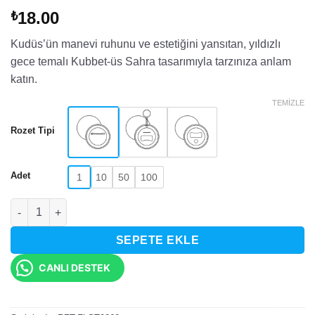
18.00
₺
Kudüs’ün manevi ruhunu ve estetiğini yansıtan, yıldızlı
gece temalı Kubbet-üs Sahra tasarımıyla tarzınıza anlam
katın.
TEMIZLE
Rozet Tipi
Adet
1
10
50
100
Gece Manzaralı Kubbet-üs Sahra Tasarımlı Rozet adet
SEPETE EKLE
CANLI DESTEK