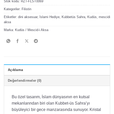
Stok kodu:
RZT-FLST0069
Kategoriler:
Filistin
Etiketler:
dini aksesuar
,
İslami Hediye
,
Kubbetüs Sahra
,
Kudüs
,
mescidi
aksa
Marka:
Kudüs / Mescid-i Aksa
Açıklama
Değerlendirmeler (0)
Bu özel tasarım, İslam dünyasının en kutsal
mekanlarından biri olan Kubbet-üs Sahra’yı
büyüleyici bir gece manzarasında sunuyor. Kristal