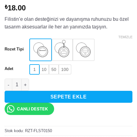
18.00
₺
Filistin’e olan desteğinizi ve dayanışma ruhunuzu bu özel
tasarım aksesuarlar ile her an yanınızda taşıyın.
TEMIZLE
Rozet Tipi
Adet
1
10
50
100
Free Palestine Yumruk Tasarımlı Filistin Rozet adet
SEPETE EKLE
CANLI DESTEK
Stok kodu:
RZT-FLST0150