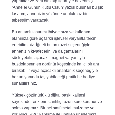
yapraklar ve zarif bir kalp figürüyle bezenmiş
‘Anneler Günün Kutlu Olsun’ yazısı bulunan bu şık
tasarım, annenizin yüzünde unutulmaz bir
tebessüm yaratacak.
Bu anlamlı tasarımı ihtiyacınıza ve kullanım
alanınıza göre üç farklı işlevsel varyantla tercih
edebilirsiniz. İğneli buton rozet seçeneğiyle
annenizin kıyafetlerini ya da çantalarını
süsleyebilir, açacaklı magnet varyantıyla
buzdolabının en görünür köşesinde kalıcı bir anı
bırakabilir veya açacaklı anahtarlık seçeneğiyle
her an yanında taşıyabileceği pratik bir hediye
sunabilirsiniz.
Yüksek çözünürlüklü dijital baskı kalitesi
sayesinde renklerin canlılığı uzun süre korunur ve
solma yapmaz. Birinci sınıf metal malzeme ve
koruyucu PVC kaplama ile üretilen ürünlerimiz,