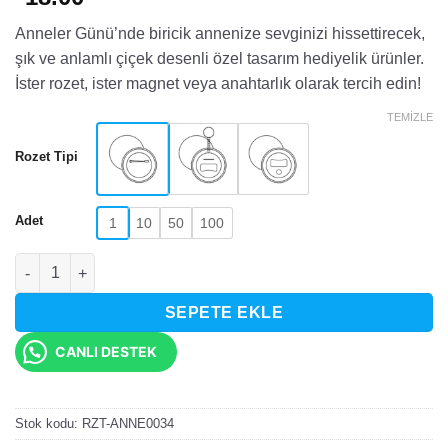
Anneler Günü’nde biricik annenize sevginizi hissettirecek,
şık ve anlamlı çiçek desenli özel tasarım hediyelik ürünler.
İster rozet, ister magnet veya anahtarlık olarak tercih edin!
TEMIZLE
Rozet Tipi
Adet
1
10
50
100
Çiçek Buketi Detaylı Anneler Günü Rozet adet
SEPETE EKLE
CANLI DESTEK
Stok kodu:
RZT-ANNE0034