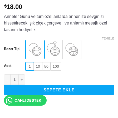
18.00
₺
Anneler Günü ve tüm özel anlarda annenize sevginizi
hissettirecek, şık çiçek çerçeveli ve anlamlı mesajlı özel
tasarım hediyelik.
TEMIZLE
Rozet Tipi
Adet
1
10
50
100
Senin Sevginle Büyüdüm Annem Yazılı Rozet adet
SEPETE EKLE
CANLI DESTEK