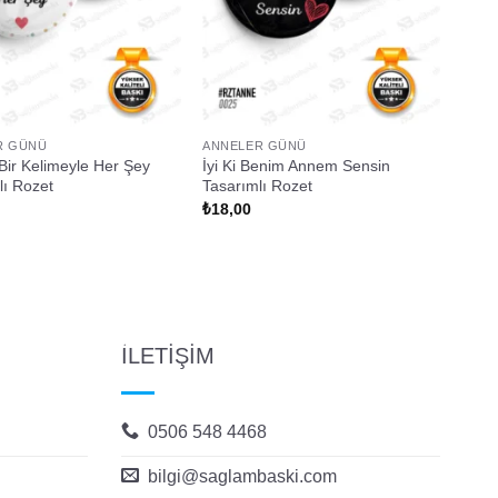
R GÜNÜ
ANNELER GÜNÜ
ir Kelimeyle Her Şey
İyi Ki Benim Annem Sensin
lı Rozet
Tasarımlı Rozet
₺
18,00
İLETİŞİM
0506 548 4468
bilgi@saglambaski.com