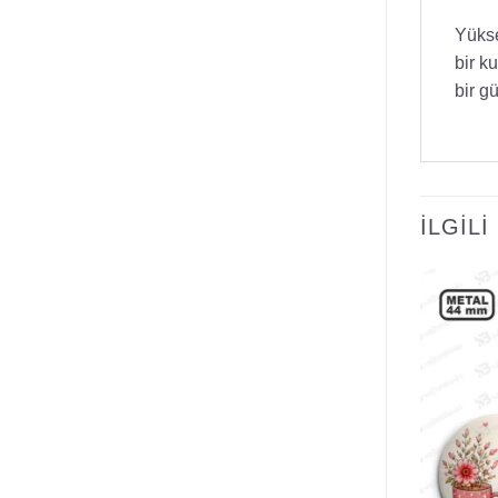
Yükse
bir k
bir g
İLGIL