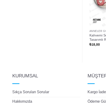
Ü
ANNELER GÜNÜ
ANNELER G
yanın En Güzel Hali
İyi Ki Varsın Annem Tasarımlı
Kahvemi Se
Rozet
Tasarımlı 
₺
18,00
₺
18,00
KURUMSAL
MÜŞTERİ
Sıkça Sorulan Sorular
Kargo İade
Hakkımızda
Ödeme Güv