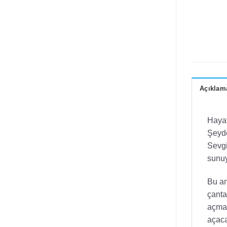
Açıklam
Hayat
Şeyde
Sevgi
sunuy
Bu an
çanta
açman
açaca