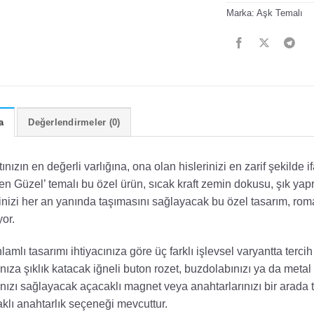
Marka:
Aşk Temalı
a
Değerlendirmeler (0)
ınızın en değerli varlığına, ona olan hislerinizi en zarif şekild
n Güzel’ temalı bu özel ürün, sıcak kraft zemin dokusu, şık yapr
nizi her an yanında taşımasını sağlayacak bu özel tasarım, romant
or.
lamlı tasarımı ihtiyacınıza göre üç farklı işlevsel varyantta terc
nıza şıklık katacak iğneli buton rozet, buzdolabınızı ya da meta
ızı sağlayacak açacaklı magnet veya anahtarlarınızı bir arada t
klı anahtarlık seçeneği mevcuttur.