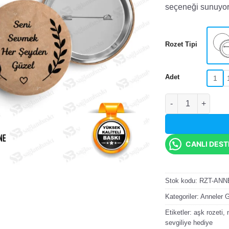
seçeneği sunuyor
Rozet Tipi
Adet
1
Seni Sevmek Her Ş
CANLI DES
Stok kodu:
RZT-ANN
Kategoriler:
Anneler 
Etiketler:
aşk rozeti
,
sevgiliye hediye