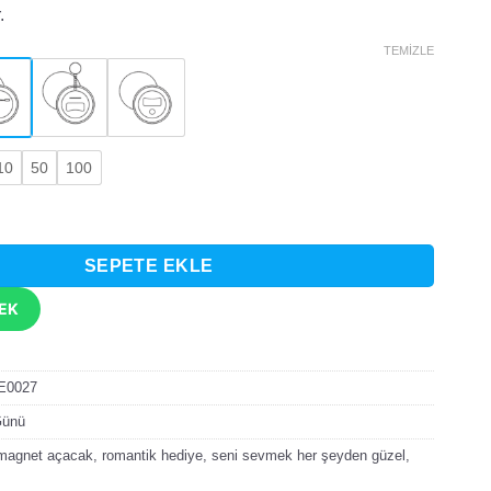
.
TEMIZLE
10
50
100
eyden Güzel Yazılı Rozet adet
SEPETE EKLE
TEK
E0027
Günü
magnet açacak
,
romantik hediye
,
seni sevmek her şeyden güzel
,