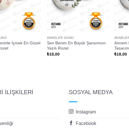
ÜNÜ
ANNELER GÜNÜ
ANNELE
ninle İçmek En Güzel
Sen Benim En Büyük Şansımsın
Annem B
Rozet
Yazılı Rozet
Tasarım
₺
18,00
₺
18,00
 İLİŞKİLERİ
SOSYAL MEDYA
Instagram
enliği
Facebook