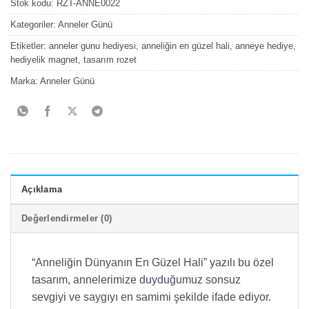
Stok kodu:
RZT-ANNE0022
Kategoriler:
Anneler Günü
Etiketler:
anneler gunu hediyesi
,
anneliğin en güzel hali
,
anneye hediye
,
hediyelik magnet
,
tasarım rozet
Marka:
Anneler Günü
Açıklama
Değerlendirmeler (0)
“Anneliğin Dünyanın En Güzel Hali” yazılı bu özel
tasarım, annelerimize duyduğumuz sonsuz
sevgiyi ve saygıyı en samimi şekilde ifade ediyor.