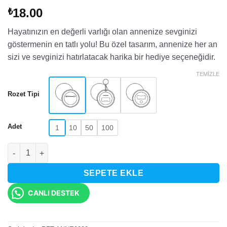
18.00
₺
Hayatınızın en değerli varlığı olan annenize sevginizi
göstermenin en tatlı yolu! Bu özel tasarım, annenize her an
sizi ve sevginizi hatırlatacak harika bir hediye seçeneğidir.
TEMIZLE
Rozet Tipi
Adet
1
10
50
100
Anneliğin Dünyanın En Güzel Hali Yazılı Rozet adet
SEPETE EKLE
CANLI DESTEK