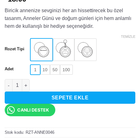
Biricik annenize sevginizi her an hissettirecek bu özel
tasarım, Anneler Günü ve doğum günleri için hem anlamlı
hem de kullanışlı bir hediye seçeneğidir.
TEMIZLE
Rozet Tipi
Adet
1
10
50
100
Seni Çok Seviyorum Annem Temalı Rozet adet
SEPETE EKLE
CANLI DESTEK
Stok kodu:
RZT-ANNE0046