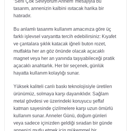
‘Seni Çok Seviyorum Annem’ mesajıyla bu
tasarım, annenizin kalbini ısıtacak harika bir
hatıradır.
Bu anlamlı tasarımı kullanım amacınıza göre üç
farklı işlevsel varyantta tercih edebilirsiniz: Kıyafet
ve çantalara şıklık katacak iğneli buton rozet,
mutfakta her an göz önünde olacak açacaklı
magnet veya her an yanında taşıyabileceği pratik
açacaklı anahtarlık. Her bir seçenek, günlük
hayatta kullanım kolaylığı sunar.
Yüksek kaliteli canlı baskı teknolojisiyle üretilen
ürünümüz, solmaya karşı dayanıklıdır. Sağlam
metal gövdesi ve üzerindeki koruyucu şeffaf
katman sayesinde çizilmelere karşı uzun ömürlü
kullanım sunar. Anneler Günü, doğum günleri
veya sadece içinizden geldiği sıradan bir günde
annenizi mutlu etmek için mükemmel bir