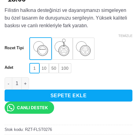
Filistin halkına desteğinizi ve dayanışmanızı simgeleyen
bu özel tasarım ile duruşunuzu sergileyin. Yüksek kaliteli
baskısı ve canlı renkleriyle fark yaratın.
TEMIZLE
Rozet Tipi
Adet
1
10
50
100
Filistin Özgürlük ve Direniş Yumruğu Rozet adet
SEPETE EKLE
CANLI DESTEK
Stok kodu:
RZT-FLST0276