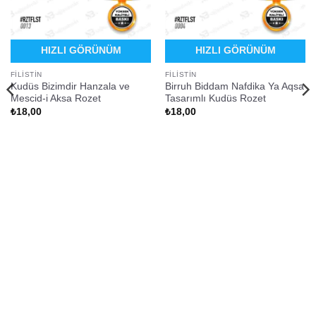
HIZLI GÖRÜNÜM
HIZLI GÖRÜNÜM
FILISTIN
FILISTIN
Kudüs Bizimdir Hanzala ve
Birruh Biddam Nafdika Ya Aqsa
Mescid-i Aksa Rozet
Tasarımlı Kudüs Rozet
₺
18,00
₺
18,00