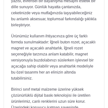
yazısı, evrensel bir dayanışma mesajını estetik bir
dille sunuyor. Günlük hayatta çantanızda,
ceketinizde veya mutfağınızda taşıyabileceğiniz
bu anlamlı aksesuar, toplumsal farkındalığı şıklıkla
birleştiriyor.
Ürünümüz kullanım ihtiyacınıza göre üç farklı
formda sunulmaktadır: İğneli buton rozet, açacaklı
magnet ve açacaklı anahtarlık. İğneli rozet
seçeneğiyle tarzınıza anlam katabilir, magnet
versiyonuyla buzdolabınızı süslerken işlevsel bir
açacağa sahip olabilir veya anahtarlık modeliyle
bu özel tasarımı her an elinizin altında
tutabilirsiniz.
Birinci sınıf metal malzeme üzerine yüksek
çözünürlüklü dijital baskı teknolojisi ile üretilen
ürünlerimiz, canlı renklerini uzun süre korur.
Üzerindeki koruyucu katman sayesinde