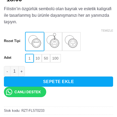
Filistin’in özgürlük sembolü olan bayrak ve estetik kaligrafi
ile tasarlanmış bu ürünle dayanışmanızı her an yanınızda
taşıyın.
TEMIZLE
Rozet Tipi
Adet
1
10
50
100
Filistin Bayrağı ve Kaligrafi Tasarımlı Rozet adet
SEPETE EKLE
CANLI DESTEK
Stok kodu:
RZT-FLST0233