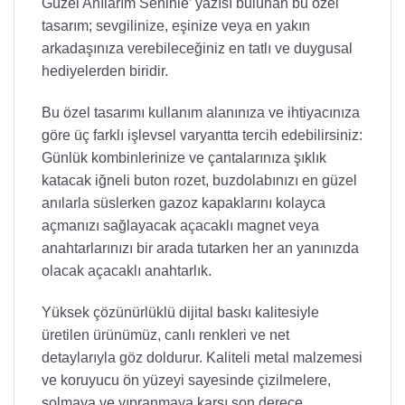
Güzel Anılarım Seninle’ yazısı bulunan bu özel
tasarım; sevgilinize, eşinize veya en yakın
arkadaşınıza verebileceğiniz en tatlı ve duygusal
hediyelerden biridir.
Bu özel tasarımı kullanım alanınıza ve ihtiyacınıza
göre üç farklı işlevsel varyantta tercih edebilirsiniz:
Günlük kombinlerinize ve çantalarınıza şıklık
katacak iğneli buton rozet, buzdolabınızı en güzel
anılarla süslerken gazoz kapaklarını kolayca
açmanızı sağlayacak açacaklı magnet veya
anahtarlarınızı bir arada tutarken her an yanınızda
olacak açacaklı anahtarlık.
Yüksek çözünürlüklü dijital baskı kalitesiyle
üretilen ürünümüz, canlı renkleri ve net
detaylarıyla göz doldurur. Kaliteli metal malzemesi
ve koruyucu ön yüzeyi sayesinde çizilmelere,
solmaya ve yıpranmaya karşı son derece