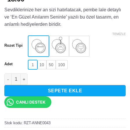
Sevdiklerinize her an sizi hatırlatacak, pembe lale detaylı
ve ‘En Güzel Anılarım Seninle’ yazılı bu özel tasarım, en
anlamlı hediyelerden biridir.
TEMIZLE
Rozet Tipi
Adet
1
10
50
100
En Güzel Anılarım Seninle Tasarımlı Rozet adet
SEPETE EKLE
CANLI DESTEK
Stok kodu:
RZT-ANNE0043