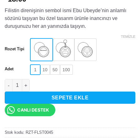
Filistin direnişinin sembol ismi Ebu Ubeyde’nin anlamlı
sözünü taşıyan bu özel tasarım ürünle inancınızı ve
duruşunuzu her an yanınızda taşıyın.
TEMIZLE
Rozet Tipi
Adet
1
10
50
100
Ebu Ubeyde Gök Kubbe Sözlü Rozet adet
SEPETE EKLE
CANLI DESTEK
Stok kodu:
RZT-FLST0045