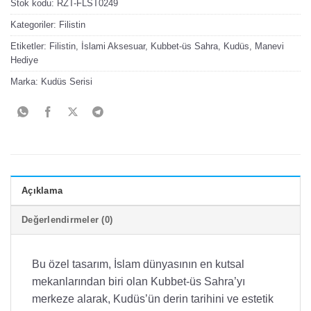
Stok kodu:
RZT-FLST0249
Kategoriler:
Filistin
Etiketler:
Filistin
,
İslami Aksesuar
,
Kubbet-üs Sahra
,
Kudüs
,
Manevi
Hediye
Marka:
Kudüs Serisi
Açıklama
Değerlendirmeler (0)
Bu özel tasarım, İslam dünyasının en kutsal
mekanlarından biri olan Kubbet-üs Sahra’yı
merkeze alarak, Kudüs’ün derin tarihini ve estetik