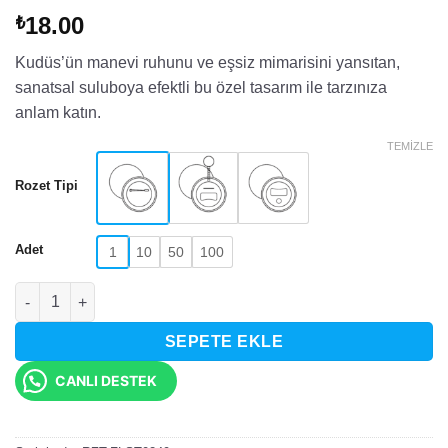
18.00
₺
Kudüs’ün manevi ruhunu ve eşsiz mimarisini yansıtan,
sanatsal suluboya efektli bu özel tasarım ile tarzınıza
anlam katın.
TEMIZLE
Rozet Tipi
Adet
1
10
50
100
Sanatsal Kubbet-üs Sahra ve Kudüs Motifli Rozet adet
SEPETE EKLE
CANLI DESTEK