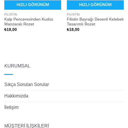
HIZLI GÖRÜNÜM
HIZLI GÖRÜNÜM
FILISTIN
FILISTIN
Kalp Penceresinden Kudüs
Filistin Bayrağı Desenli Kelebek
Manzaralı Rozet
Tasarımlı Rozet
₺
18,00
₺
18,00
KURUMSAL
Sıkça Sorulan Sorular
Hakkımızda
İletişim
MÜŞTERİ İLİŞKİLERİ