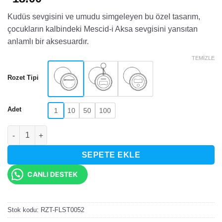
Kudüs sevgisini ve umudu simgeleyen bu özel tasarım,
çocukların kalbindeki Mescid-i Aksa sevgisini yansıtan
anlamlı bir aksesuardır.
TEMIZLE
Rozet Tipi
Adet
1
10
50
100
Kudüs ve Mescid-i Aksa Temalı Rozet adet
SEPETE EKLE
CANLI DESTEK
Stok kodu:
RZT-FLST0052