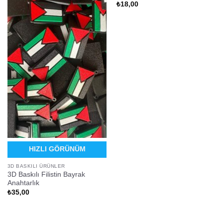
₺
18,00
HIZLI GÖRÜNÜM
3D BASKILI ÜRÜNLER
3D Baskılı Filistin Bayrak
Anahtarlık
₺
35,00