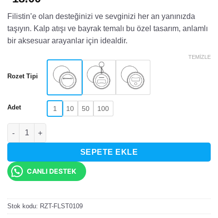
Filistin’e olan desteğinizi ve sevginizi her an yanınızda
taşıyın. Kalp atışı ve bayrak temalı bu özel tasarım, anlamlı
bir aksesuar arayanlar için idealdir.
TEMIZLE
Rozet Tipi
Adet
1
10
50
100
Filistin Kalp Atışı Tasarımlı Rozet adet
SEPETE EKLE
CANLI DESTEK
Stok kodu:
RZT-FLST0109