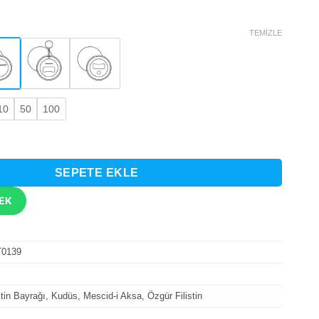
TEMIZLE
10
50
100
Kudüs Direniş Temalı Rozet adet
SEPETE EKLE
TEK
T0139
stin Bayrağı
,
Kudüs
,
Mescid-i Aksa
,
Özgür Filistin