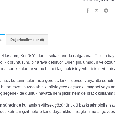
a
Değerlendirmeler (0)
el tasarım, Kudüs’ün tarihi sokaklarında dalgalanan Filistin ba
lik görüntüsünü bir araya getiriyor. Direnişin, umudun ve özgür
ına sadık kalanlar ve bu bilinci taşımak isteyenler için derin bir
müz, kullanım alanınıza göre üç farklı işlevsel varyantta sunul
i buton rozet, buzdolabınızı süsleyecek açacaklı magnet veya ana
ç seçenek de günlük hayatta hem şıklık hem de pratik kullanım 
m sürecinde kullanılan yüksek çözünürlüklü baskı teknolojisi sa
ucu katman çizilmelere karşı dayanıklıdır. Sağlam metal gövdes