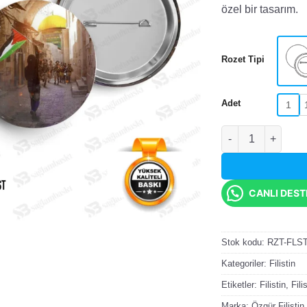
özel bir tasarım.
Rozet Tipi
Adet
1
Filistin Bayraklı 
CANLI DES
Stok kodu:
RZT-FLS
Kategoriler:
Filistin
Etiketler:
Filistin
,
Fili
Marka:
Özgür Filistin