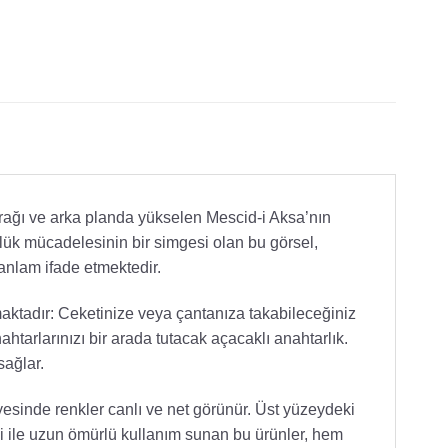
yrağı ve arka planda yükselen Mescid-i Aksa’nın
lük mücadelesinin bir simgesi olan bu görsel,
 anlam ifade etmektedir.
maktadır: Ceketinize veya çantanıza takabileceğiniz
htarlarınızı bir arada tutacak açacaklı anahtarlık.
sağlar.
yesinde renkler canlı ve net görünür. Üst yüzeydeki
i ile uzun ömürlü kullanım sunan bu ürünler, hem