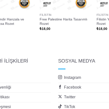
FILISTIN
FILISTIN
mdir Hanzala ve
Free Palestine Harita Tasarımlı
Filistin
ksa Rozet
Rozet
Rozet
₺
18,00
₺
18,00
 İLİŞKİLERİ
SOSYAL MEDYA
Instagram
enliği
Facebook
itikası
Twitter
eşmesi
TikTok