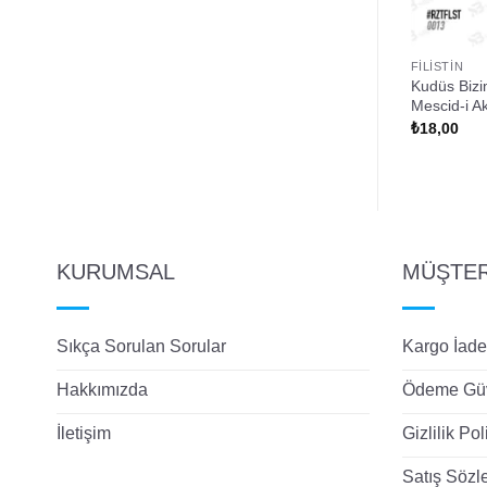
FILISTIN
FILISTIN
 Değildir Tasarımlı
Kudüs İslamındır Filistin Direniş
Kudüs Bizi
Temalı Rozet
Mescid-i A
₺
18,00
₺
18,00
KURUMSAL
MÜŞTERİ
Sıkça Sorulan Sorular
Kargo İade
Hakkımızda
Ödeme Güv
İletişim
Gizlilik Pol
Satış Sözl