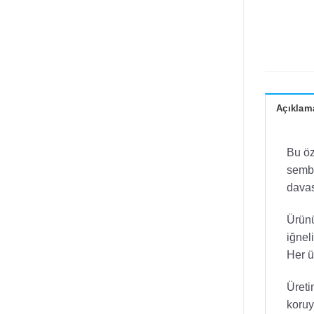
Açıklam
Bu öz
sembo
davas
Ürünü
iğnel
Her ü
Üreti
koruy