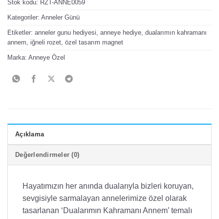
Stok kodu:
RZT-ANNE0059
Kategoriler:
Anneler Günü
Etiketler:
anneler gunu hediyesi
,
anneye hediye
,
dualarımın kahramanı
annem
,
iğneli rozet
,
özel tasarım magnet
Marka:
Anneye Özel
Açıklama
Değerlendirmeler (0)
Hayatımızın her anında dualarıyla bizleri koruyan,
sevgisiyle sarmalayan annelerimize özel olarak
tasarlanan ‘Dualarımın Kahramanı Annem’ temalı