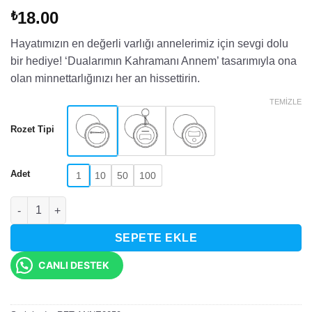
18.00
₺
Hayatımızın en değerli varlığı annelerimiz için sevgi dolu
bir hediye! ‘Dualarımın Kahramanı Annem’ tasarımıyla ona
olan minnettarlığınızı her an hissettirin.
TEMIZLE
Rozet Tipi
Adet
1
10
50
100
Dualarımın Kahramanı Annem Tasarımlı Rozet adet
SEPETE EKLE
CANLI DESTEK