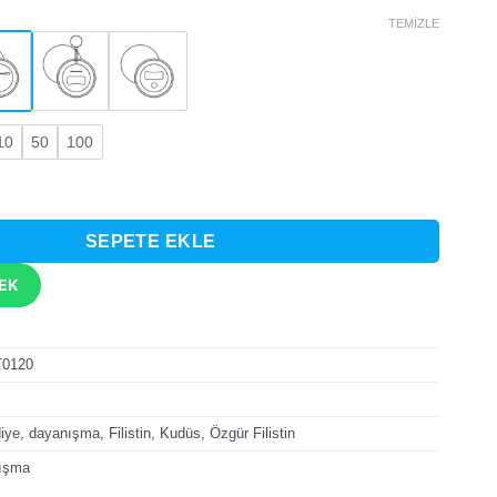
TEMIZLE
10
50
100
n Filistin Tasarımlı Rozet adet
SEPETE EKLE
TEK
T0120
iye
,
dayanışma
,
Filistin
,
Kudüs
,
Özgür Filistin
nışma