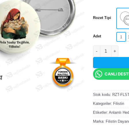
Rozet Tipi
Adet
1
Asla Yalnız Değilsi
CANLI DES
Stok kodu:
RZT-FLS
Kategoriler:
Filistin
Etiketler:
Anlamlı Hed
Marka:
Filistin Daya