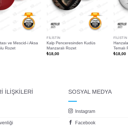
FILISTIN
FILISTIN
ritası ve Mescid-i Aksa
Kalp Penceresinden Kudüs
Hanzala 
nlu Rozet
Manzaralı Rozet
Temalı 
₺
18,00
₺
18,00
 İLİŞKİLERİ
SOSYAL MEDYA
Instagram
enliği
Facebook