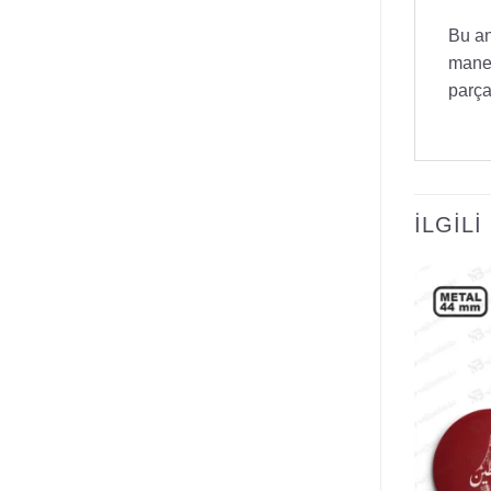
Bu an
manev
parça
İLGIL