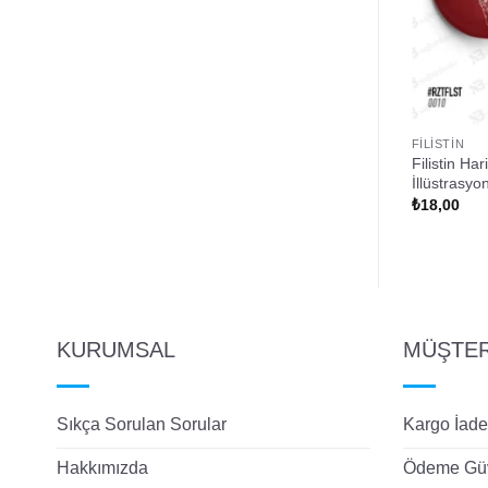
FILISTIN
FILISTIN
 Değildir Tasarımlı
Kudüs İslamındır Filistin Direniş
Filistin Ha
Temalı Rozet
İllüstrasyo
₺
18,00
₺
18,00
KURUMSAL
MÜŞTERİ
Sıkça Sorulan Sorular
Kargo İade
Hakkımızda
Ödeme Güv