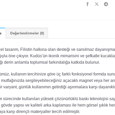
a
Değerlendirmeler (0)
el tasarım, Filistin halkına olan desteği ve sarsılmaz dayanışmay
ıyla öne çıkıyor. Kudüs’ün ikonik mimarisini ve şefkatle kucaklay
ığı derin anlamla toplumsal farkındalığa katkıda bulunur.
müz, kullanım tercihinize göre üç farklı fonksiyonel formda sunul
, mutfağınızda sergileyebileceğiniz açacaklı magnet veya her an 
ir varyant, günlük kullanımın getirdiği aşınmalara karşı dayanıklı
m sürecinde kullanılan yüksek çözünürlüklü baskı teknolojisi say
 gövde yapısı ve kaliteli arka kaplaması ile hem görsel şıklık
ya karşı dirençli materyaller tercih edilmiştir.