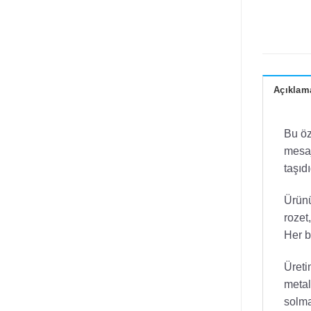
Açıklam
Bu öz
mesaj
taşıd
Ürünü
rozet
Her b
Üreti
metal
solma