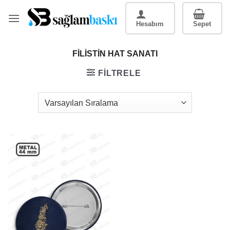
İçeriğe
atla
FILISTIN HAT SANATI
FILTRELE