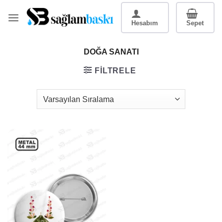
İçeriğe
atla
DOĞA SANATI
FILTRELE